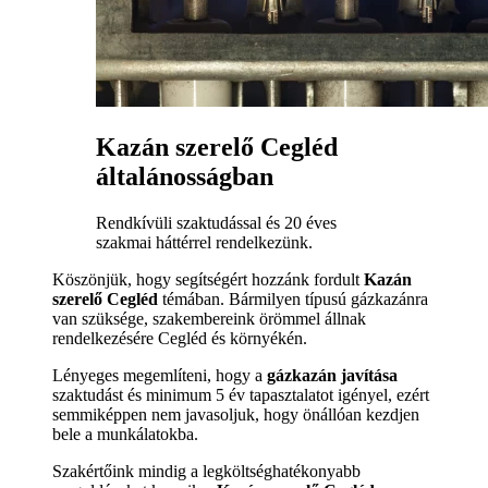
Kazán szerelő Cegléd
általánosságban
Rendkívüli szaktudással és 20 éves
szakmai háttérrel rendelkezünk.
Köszönjük, hogy segítségért hozzánk fordult
Kazán
szerelő Cegléd
témában. Bármilyen típusú gázkazánra
van szüksége, szakembereink örömmel állnak
rendelkezésére Cegléd és környékén.
Lényeges megemlíteni, hogy a
gázkazán javítása
szaktudást és minimum 5 év tapasztalatot igényel, ezért
semmiképpen nem javasoljuk, hogy önállóan kezdjen
bele a munkálatokba.
Szakértőink mindig a legköltséghatékonyabb