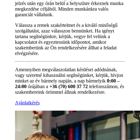
jelzés után egy órán belül a helyszínre érkeznek munka
megkezdése céljából. Minden munkánkra valós
garanciát vállalunk.
Válassza a remek szakértelmet és a kiváló minőségű
szolgáltatást, azaz válasszon bennünket. Ha igényt
tartana segítségünkre, kérjük, vegye fel velünk a
kapcsolatot és egyeztessünk időpontot, amikor
szakemberünk az Ön rendelkezésére állhat a feladat
elvégzésére.
Amennyiben megválaszolatlan kérdései adódnának,
vagy szeretné kihasználni segítségünket, kérjük, hívjon
minket az év bármely napján, a nap bármelyik
0:00 –
24:00
órájában a
+36 (70) 600 37 72
telefonszámon, és
szakembereink örömmel állnak rendelkezésre.
Ajánlatkérés