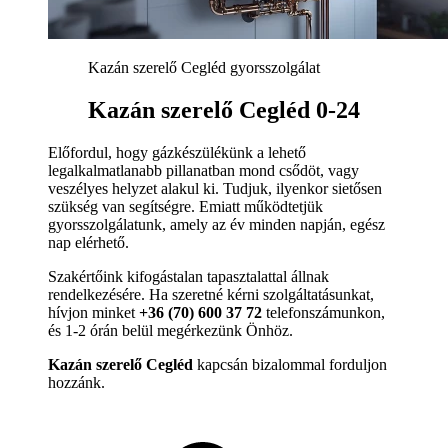
Kazán szerelő Cegléd gyorsszolgálat
Kazán szerelő Cegléd 0-24
Előfordul, hogy gázkészülékünk a lehető
legalkalmatlanabb pillanatban mond csődöt, vagy
veszélyes helyzet alakul ki. Tudjuk, ilyenkor sietősen
szükség van segítségre. Emiatt működtetjük
gyorsszolgálatunk, amely az év minden napján, egész
nap elérhető.
Szakértőink kifogástalan tapasztalattal állnak
rendelkezésére. Ha szeretné kérni szolgáltatásunkat,
hívjon minket
+36 (70) 600 37 72
telefonszámunkon,
és 1-2 órán belül megérkezünk Önhöz.
Kazán szerelő Cegléd
kapcsán bizalommal forduljon
hozzánk.