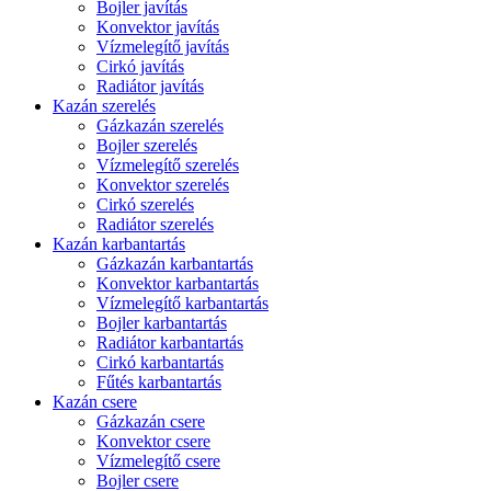
Bojler javítás
Konvektor javítás
Vízmelegítő javítás
Cirkó javítás
Radiátor javítás
Kazán szerelés
Gázkazán szerelés
Bojler szerelés
Vízmelegítő szerelés
Konvektor szerelés
Cirkó szerelés
Radiátor szerelés
Kazán karbantartás
Gázkazán karbantartás
Konvektor karbantartás
Vízmelegítő karbantartás
Bojler karbantartás
Radiátor karbantartás
Cirkó karbantartás
Fűtés karbantartás
Kazán csere
Gázkazán csere
Konvektor csere
Vízmelegítő csere
Bojler csere