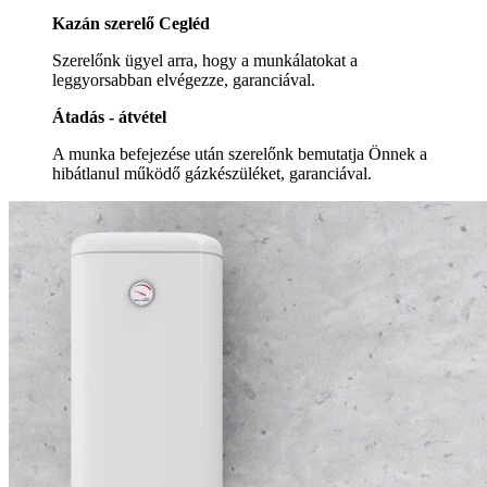
Kazán szerelő Cegléd
Szerelőnk ügyel arra, hogy a munkálatokat a
leggyorsabban elvégezze, garanciával.
Átadás - átvétel
A munka befejezése után szerelőnk bemutatja Önnek a
hibátlanul működő gázkészüléket, garanciával.