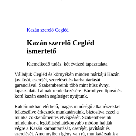
Kazán szerelő Cegléd
Kazán szerelő Cegléd
ismertető
Kiemelkedő tudás, két évtized tapasztalata
Vállaljuk Cegléd és környékén minden márkájú Kazán
javítását, cseréjét, szerelését és karbantartását
garanciával. Szakembereink több mint húsz évnyi
tapasztalattal állnak rendelkezésére. Bármilyen típusú és
korú kazán esetén segítséget nyújtunk.
Raktárunkban elérhető, magas minőségű alkatrészekkel
felkészülve érkeznek munkatársaink, biztosítva ezzel a
munka zökkenőmentes elvégzését. Szakembereink
mindenkor a legköltséghatékonyabb módon hajtják
végre a Kazán karbantartását, cseréjét, javítását és
szerelését. Amennyiben igény van rá, munkatársaink a