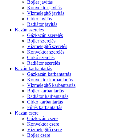
Bojler javítás
Konvektor javítás
Vízmelegítő javítás
Cirkó javítás
Radiátor javítás
Kazán szerelés
Gázkazán szerelés
Bojler szerelés
Vízmelegítő szerelés
Konvektor szerelés
Cirkó szerelés
Radiátor szerelés
Kazán karbantartás
Gázkazán karbantartás
Konvektor karbantartás
Vízmelegítő karbantartás
Bojler karbantartás
Radiátor karbantartás
Cirkó karbantartás
Fűtés karbantartás
Kazán csere
Gázkazán csere
Konvektor csere
Vízmelegítő csere
Bojler csere