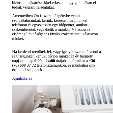
biztosított alkatrészekkel érkezik, hogy garantáltan el
tudják végezni feladatukat.
Amennyiben Ön is szeretné igénybe venni
szolgáltatásainkat, kérjük, keressen meg minket
telefonon és egyeztessen egy időpontot, amikor
szakembereink végezhetik a munkát. Válassza az
elsőrangú minőséget és kiváló szakértelmet, válasszon
minket.
Ha kérdései merültek fel, vagy igénybe szeretné venni a
segítségünket, kérjük, hívjon minket az év bármely
napján, a nap
0:00 – 24:00
órájában bármikor a
+36
(70) 600 37 72
telefonszámunkon, és munkatársaink
örömmel segítenek.
Ajánlatkérés