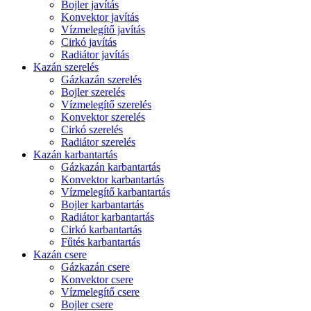
Bojler javítás
Konvektor javítás
Vízmelegítő javítás
Cirkó javítás
Radiátor javítás
Kazán szerelés
Gázkazán szerelés
Bojler szerelés
Vízmelegítő szerelés
Konvektor szerelés
Cirkó szerelés
Radiátor szerelés
Kazán karbantartás
Gázkazán karbantartás
Konvektor karbantartás
Vízmelegítő karbantartás
Bojler karbantartás
Radiátor karbantartás
Cirkó karbantartás
Fűtés karbantartás
Kazán csere
Gázkazán csere
Konvektor csere
Vízmelegítő csere
Bojler csere