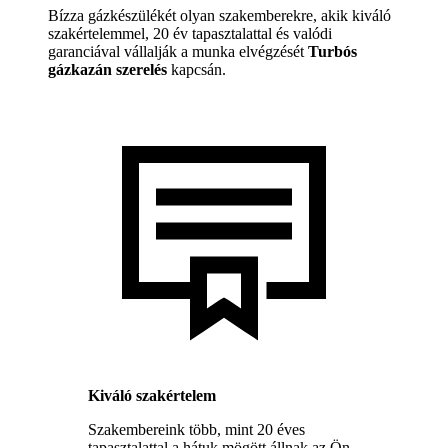
Bízza gázkészülékét olyan szakemberekre, akik kiváló
szakértelemmel, 20 év tapasztalattal és valódi
garanciával vállalják a munka elvégzését
Turbós
gázkazán szerelés
kapcsán.
Kiváló szakértelem
Szakembereink több, mint 20 éves
tapasztalattal a hátuk mögött állnak az Ön