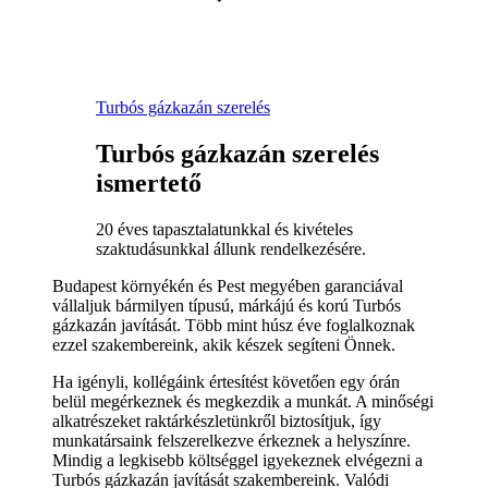
Turbós gázkazán szerelés
Turbós gázkazán szerelés
ismertető
20 éves tapasztalatunkkal és kivételes
szaktudásunkkal állunk rendelkezésére.
Budapest környékén és Pest megyében garanciával
vállaljuk bármilyen típusú, márkájú és korú Turbós
gázkazán javítását. Több mint húsz éve foglalkoznak
ezzel szakembereink, akik készek segíteni Önnek.
Ha igényli, kollégáink értesítést követően egy órán
belül megérkeznek és megkezdik a munkát. A minőségi
alkatrészeket raktárkészletünkről biztosítjuk, így
munkatársaink felszerelkezve érkeznek a helyszínre.
Mindig a legkisebb költséggel igyekeznek elvégezni a
Turbós gázkazán javítását szakembereink. Valódi