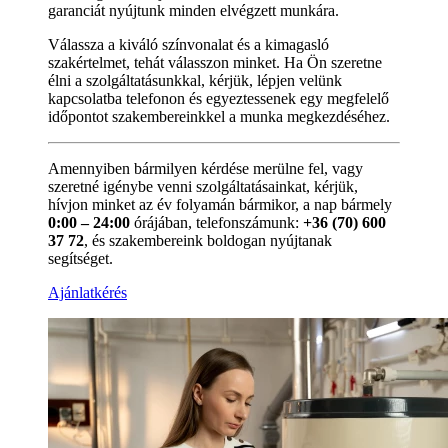
garanciát nyújtunk minden elvégzett munkára.
Válassza a kiváló színvonalat és a kimagasló
szakértelmet, tehát válasszon minket. Ha Ön szeretne
élni a szolgáltatásunkkal, kérjük, lépjen velünk
kapcsolatba telefonon és egyeztessenek egy megfelelő
időpontot szakembereinkkel a munka megkezdéséhez.
Amennyiben bármilyen kérdése merülne fel, vagy
szeretné igénybe venni szolgáltatásainkat, kérjük,
hívjon minket az év folyamán bármikor, a nap bármely
0:00 – 24:00
órájában, telefonszámunk:
+36 (70) 600
37 72
, és szakembereink boldogan nyújtanak
segítséget.
Ajánlatkérés