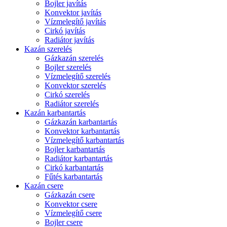
Bojler javítás
Konvektor javítás
Vízmelegítő javítás
Cirkó javítás
Radiátor javítás
Kazán szerelés
Gázkazán szerelés
Bojler szerelés
Vízmelegítő szerelés
Konvektor szerelés
Cirkó szerelés
Radiátor szerelés
Kazán karbantartás
Gázkazán karbantartás
Konvektor karbantartás
Vízmelegítő karbantartás
Bojler karbantartás
Radiátor karbantartás
Cirkó karbantartás
Fűtés karbantartás
Kazán csere
Gázkazán csere
Konvektor csere
Vízmelegítő csere
Bojler csere