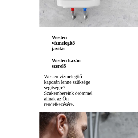
Westen
vízmelegítő
javítás
Westen kazán
szerelő
Westen vízmelegítő
kapcsán lenne szüksége
segítségre?
Szakembereink örömmel
állnak az Ön
rendelkezésére.