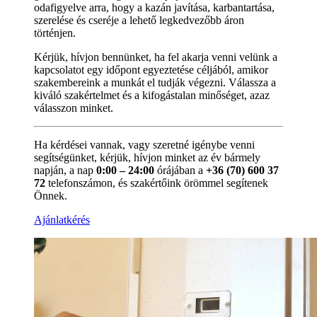
odafigyelve arra, hogy a kazán javítása, karbantartása,
szerelése és cseréje a lehető legkedvezőbb áron
történjen.
Kérjük, hívjon bennünket, ha fel akarja venni velünk a
kapcsolatot egy időpont egyeztetése céljából, amikor
szakembereink a munkát el tudják végezni. Válassza a
kiváló szakértelmet és a kifogástalan minőséget, azaz
válasszon minket.
Ha kérdései vannak, vagy szeretné igénybe venni
segítségünket, kérjük, hívjon minket az év bármely
napján, a nap
0:00 – 24:00
órájában a
+36 (70) 600 37
72
telefonszámon, és szakértőink örömmel segítenek
Önnek.
Ajánlatkérés