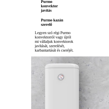
Purmo
konvektor
javítás
Purmo kazán
szerelő
Legyen szó régi Purmo
konvektorról vagy újról
mi vállaljuk konvektorok
javítását, szerelését,
karbantartását és cseréjét.