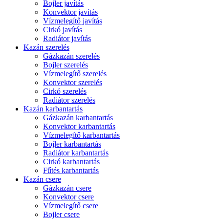
Bojler javítás
Konvektor javítás
Vízmelegítő javítás
Cirkó javítás
Radiátor javítás
Kazán szerelés
Gázkazán szerelés
Bojler szerelés
Vízmelegítő szerelés
Konvektor szerelés
Cirkó szerelés
Radiátor szerelés
Kazán karbantartás
Gázkazán karbantartás
Konvektor karbantartás
Vízmelegítő karbantartás
Bojler karbantartás
Radiátor karbantartás
Cirkó karbantartás
Fűtés karbantartás
Kazán csere
Gázkazán csere
Konvektor csere
Vízmelegítő csere
Bojler csere