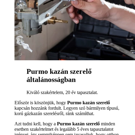
Purmo kazán szerelő
általánosságban
Kiváló szakértelem, 20 év tapasztalat.
Először is köszönjük, hogy
Purmo kazán szerelő
kapcsán hozzánk fordult. Legyen szó bármilyen típusú,
korú gázkazán szerelésről, ránk számíthat.
Azt tudni kell, hogy a
Purmo kazán szerelő
minden
esetben szakértelmet és legalább 5 éves tapasztalatot
igényei, így semmiképpen sem javasoljuk, hogy otthon