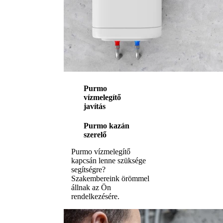
Purmo
vízmelegítő
javítás
Purmo kazán
szerelő
Purmo vízmelegítő
kapcsán lenne szüksége
segítségre?
Szakembereink örömmel
állnak az Ön
rendelkezésére.