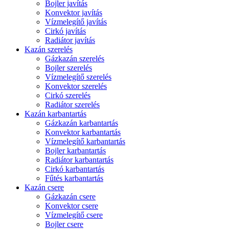
Bojler javítás
Konvektor javítás
Vízmelegítő javítás
Cirkó javítás
Radiátor javítás
Kazán szerelés
Gázkazán szerelés
Bojler szerelés
Vízmelegítő szerelés
Konvektor szerelés
Cirkó szerelés
Radiátor szerelés
Kazán karbantartás
Gázkazán karbantartás
Konvektor karbantartás
Vízmelegítő karbantartás
Bojler karbantartás
Radiátor karbantartás
Cirkó karbantartás
Fűtés karbantartás
Kazán csere
Gázkazán csere
Konvektor csere
Vízmelegítő csere
Bojler csere