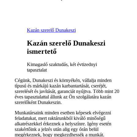
Kazán szerelő Dunakeszi
Kazán szerelő Dunakeszi
ismertető
Kimagasló szaktudás, két évtizednyi
tapasztalat
Cégünk, Dunakeszi és környékén, vállalja minden
típusú és márkájú kazán karbantartását, cseréjét,
szerelését és javítását, garanciát nyújtva. Több mint 20
éves tapasztalattal állunk az Ön szolgálatára kazán
szerelőként Dunakeszin.
Munkatársaink minden esetben képesek elvégezni
feladatukat, mert raktárunkból kiváló minőségű
alkatrészekkel érkeznek a helyszínre. Igény esetén
szakértőink a jelzés után alig egy órán belül
megérkeznek, hogy megkezdhessék a munkát.