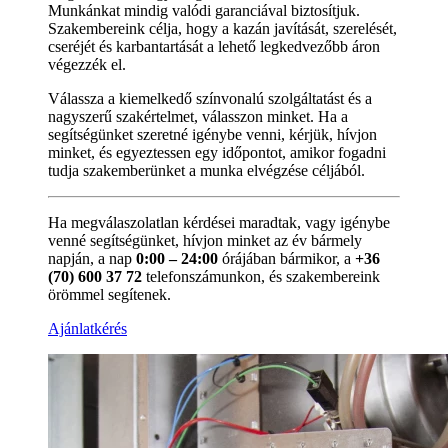
Munkánkat mindig valódi garanciával biztosítjuk.
Szakembereink célja, hogy a kazán javítását, szerelését,
cseréjét és karbantartását a lehető legkedvezőbb áron
végezzék el.
Válassza a kiemelkedő színvonalú szolgáltatást és a
nagyszerű szakértelmet, válasszon minket. Ha a
segítségünket szeretné igénybe venni, kérjük, hívjon
minket, és egyeztessen egy időpontot, amikor fogadni
tudja szakemberünket a munka elvégzése céljából.
Ha megválaszolatlan kérdései maradtak, vagy igénybe
venné segítségünket, hívjon minket az év bármely
napján, a nap
0:00 – 24:00
órájában bármikor, a
+36
(70) 600 37 72
telefonszámunkon, és szakembereink
örömmel segítenek.
Ajánlatkérés