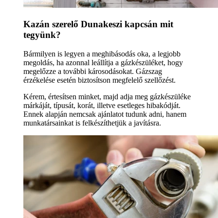
Kazán szerelő Dunakeszi kapcsán mit
tegyünk?
Bármilyen is legyen a meghibásodás oka, a legjobb
megoldás, ha azonnal leállítja a gázkészüléket, hogy
megelőzze a további károsodásokat. Gázszag
érzékelése esetén biztosítson megfelelő szellőzést.
Kérem, értesítsen minket, majd adja meg gázkészüléke
márkáját, típusát, korát, illetve esetleges hibakódját.
Ennek alapján nemcsak ajánlatot tudunk adni, hanem
munkatársainkat is felkészíthetjük a javításra.