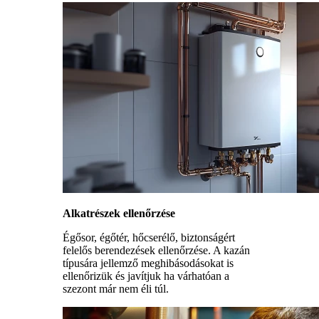
Alkatrészek ellenőrzése
Égősor, égőtér, hőcserélő, biztonságért
felelős berendezések ellenőrzése. A kazán
típusára jellemző meghibásodásokat is
ellenőrizük és javítjuk ha várhatóan a
szezont már nem éli túl.