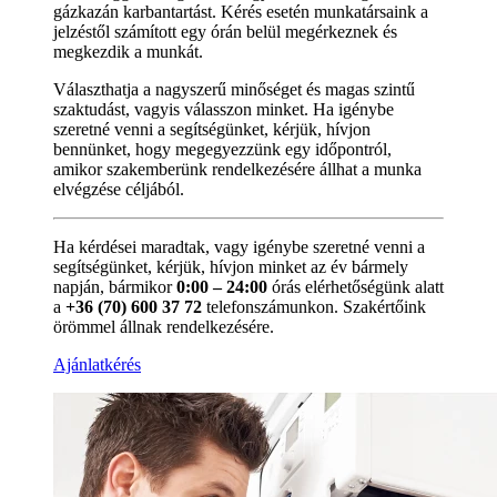
gázkazán karbantartást. Kérés esetén munkatársaink a
jelzéstől számított egy órán belül megérkeznek és
megkezdik a munkát.
Választhatja a nagyszerű minőséget és magas szintű
szaktudást, vagyis válasszon minket. Ha igénybe
szeretné venni a segítségünket, kérjük, hívjon
bennünket, hogy megegyezzünk egy időpontról,
amikor szakemberünk rendelkezésére állhat a munka
elvégzése céljából.
Ha kérdései maradtak, vagy igénybe szeretné venni a
segítségünket, kérjük, hívjon minket az év bármely
napján, bármikor
0:00 – 24:00
órás elérhetőségünk alatt
a
+36 (70) 600 37 72
telefonszámunkon. Szakértőink
örömmel állnak rendelkezésére.
Ajánlatkérés