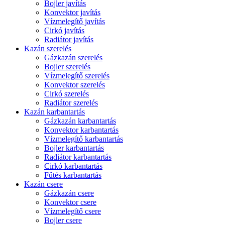
Bojler javítás
Konvektor javítás
Vízmelegítő javítás
Cirkó javítás
Radiátor javítás
Kazán szerelés
Gázkazán szerelés
Bojler szerelés
Vízmelegítő szerelés
Konvektor szerelés
Cirkó szerelés
Radiátor szerelés
Kazán karbantartás
Gázkazán karbantartás
Konvektor karbantartás
Vízmelegítő karbantartás
Bojler karbantartás
Radiátor karbantartás
Cirkó karbantartás
Fűtés karbantartás
Kazán csere
Gázkazán csere
Konvektor csere
Vízmelegítő csere
Bojler csere