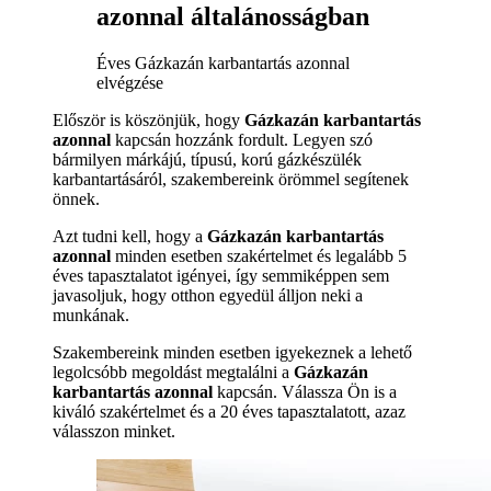
azonnal általánosságban
Éves Gázkazán karbantartás azonnal
elvégzése
Először is köszönjük, hogy
Gázkazán karbantartás
azonnal
kapcsán hozzánk fordult. Legyen szó
bármilyen márkájú, típusú, korú gázkészülék
karbantartásáról, szakembereink örömmel segítenek
önnek.
Azt tudni kell, hogy a
Gázkazán karbantartás
azonnal
minden esetben szakértelmet és legalább 5
éves tapasztalatot igényei, így semmiképpen sem
javasoljuk, hogy otthon egyedül álljon neki a
munkának.
Szakembereink minden esetben igyekeznek a lehető
legolcsóbb megoldást megtalálni a
Gázkazán
karbantartás azonnal
kapcsán. Válassza Ön is a
kiváló szakértelmet és a 20 éves tapasztalatott, azaz
válasszon minket.