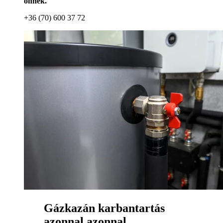
önnek.
+36 (70) 600 37 72
Gázkazán karbantartás
azonnal azonnal