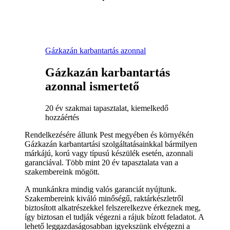
Gázkazán karbantartás azonnal
Gázkazán karbantartás
azonnal ismertető
20 év szakmai tapasztalat, kiemelkedő
hozzáértés
Rendelkezésére állunk Pest megyében és környékén
Gázkazán karbantartási szolgáltatásainkkal bármilyen
márkájú, korú vagy típusú készülék esetén, azonnali
garanciával. Több mint 20 év tapasztalata van a
szakembereink mögött.
A munkánkra mindig valós garanciát nyújtunk.
Szakembereink kiváló minőségű, raktárkészletről
biztosított alkatrészekkel felszerelkezve érkeznek meg,
így biztosan el tudják végezni a rájuk bízott feladatot. A
lehető leggazdaságosabban igyekszünk elvégezni a