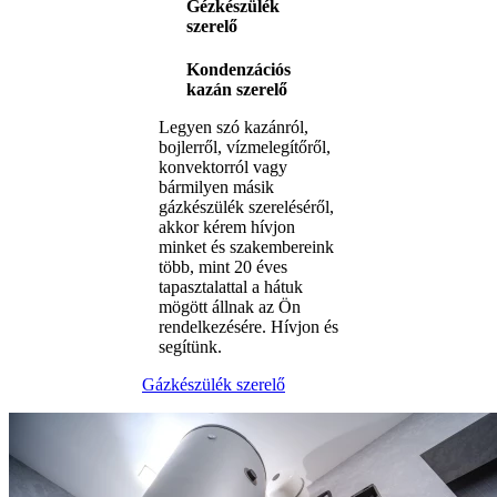
Gézkészülék
szerelő
Kondenzációs
kazán szerelő
Legyen szó kazánról,
bojlerről, vízmelegítőről,
konvektorról vagy
bármilyen másik
gázkészülék szereléséről,
akkor kérem hívjon
minket és szakembereink
több, mint 20 éves
tapasztalattal a hátuk
mögött állnak az Ön
rendelkezésére. Hívjon és
segítünk.
Gázkészülék szerelő