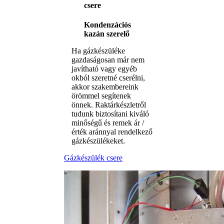
csere
Kondenzációs
kazán szerelő
Ha gázkészüléke
gazdaságosan már nem
javítható vagy egyéb
okból szeretné cserélni,
akkor szakembereink
örömmel segítenek
önnek. Raktárkészletről
tudunk biztosítani kiváló
minőségű és remek ár /
érték aránnyal rendelkező
gázkészülékeket.
Gázkészülék csere