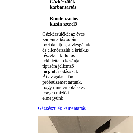
Gázkészülék
karbantartás
Kondenzációs
kazán szerelő
Gázkészülékét az éves
karbantartás során
portalanítjuk, átvizsgáljuk
és ellenőrizzük a kritikus
részeket, különös
tekintettel a kazánja
típusára jellemző
meghibásodásokat.
Átvizsgálás után
próbaüzemet tartunk,
hogy minden tökéletes
legyen mielőtt
elmegyünk.
Gázkészülék karbantartás