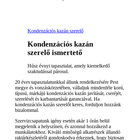
Kondenzációs kazán szerelő
Kondenzációs kazán
szerelő ismertető
Húsz évnyi tapasztalat, amely kiemelkedő
szaktudással párosul.
20 éves tapasztalatunkkal állunk rendelkezésére Pest
megye és vonzáskörzetében, vállaljuk mindenféle korú,
típusú, márkájú kondenzációs kazán javítását, cseréjét,
szerelését és karbantartását garanciával. Ha
kondenzációs kazán szerelőt keres, forduljon hozzánk
bizalommal.
Szervizcsapatunk igény esetén akár 1 órán belül
megjelenik a helyszínen, és azonnal hozzákezd a
munkálatokhoz. Kiváló minőségű alkatrészek állandó
raktárkészletéről gondoskodva érkeznek, hogy biztosan