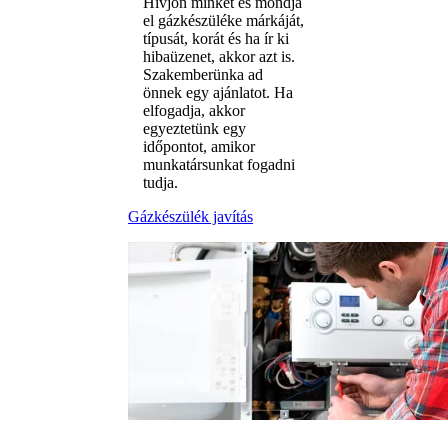
Hívjon minket és mondja
el gázkészüléke márkáját,
típusát, korát és ha ír ki
hibaüzenet, akkor azt is.
Szakemberünka ad
önnek egy ajánlatot. Ha
elfogadja, akkor
egyeztetünk egy
időpontot, amikor
munkatársunkat fogadni
tudja.
Gázkészülék javítás