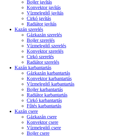
Bojler javítás
Konvektor javítás
Vízmelegítő javítás
Cirkó javítás
Radiátor javítás
Kazán szerelés
Gázkazán szerelés
Bojler szerelés
Vízmelegítő szerelés
Konvektor szerelés
Cirkó szerelés
Radiátor szerelés
Kazán karbantartás
Gázkazán karbantartás
Konvektor karbantartás
Vízmelegítő karbantartás
Bojler karbantartás
Radiátor karbantartás
Cirkó karbantartás
Fűtés karbantartás
Kazán csere
Gázkazán csere
Konvektor csere
Vízmelegítő csere
Bojler csere