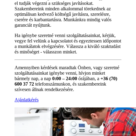
el tudják végezni a szükséges javításokat.
Szakembereink minden alkalommal törekednek az
optimálisan kedvező költségű javításra, szerelésre,
cserére és karbantartásra. Munkánkra mindig valós
garanciát nyújtunk.
Ha igénybe szeretné venni szolgáltatásainkat, kérjük,
vegye fel velünk a kapcsolatot és egyeztessen időpontot
a munkálatok elvégzésére. Válassza a kiváló szaktudást
és minőséget - válasszon minket.
Amennyiben kérdések maradtak Önben, vagy szeretné
szolgáltatásainkat igénybe venni, hívjon minket
bármely nap, a nap
0:00 – 24:00
órájában, a
+36 (70)
600 37 72
telefonszámunkon, és szakembereink
szívesen állnak rendelkezésére.
Ajánlatkérés